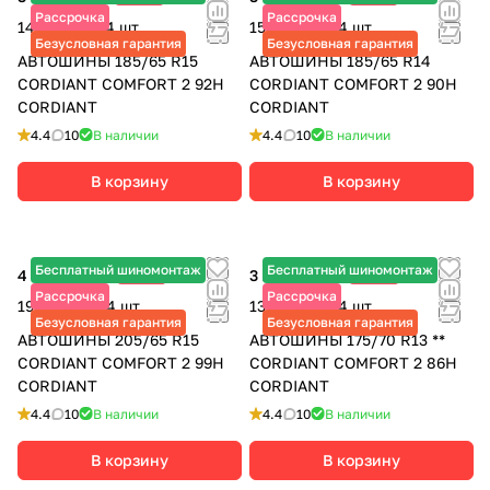
Рассрочка
Рассрочка
14 920 ₽ за 4 шт.
15 040 ₽ за 4 шт.
Безусловная гарантия
Безусловная гарантия
АВТОШИНЫ 185/65 R15
АВТОШИНЫ 185/65 R14
CORDIANT COMFORT 2 92H
CORDIANT COMFORT 2 90H
CORDIANT
CORDIANT
4.4
10
В наличии
4.4
10
В наличии
В корзину
В корзину
Бесплатный шиномонтаж
Бесплатный шиномонтаж
4 750 ₽
-29%
3 250 ₽
-30%
6 690 ₽
4 640 ₽
Рассрочка
Рассрочка
19 000 ₽ за 4 шт.
13 000 ₽ за 4 шт.
Безусловная гарантия
Безусловная гарантия
АВТОШИНЫ 205/65 R15
АВТОШИНЫ 175/70 R13 **
CORDIANT COMFORT 2 99H
CORDIANT COMFORT 2 86H
CORDIANT
CORDIANT
4.4
10
В наличии
4.4
10
В наличии
В корзину
В корзину