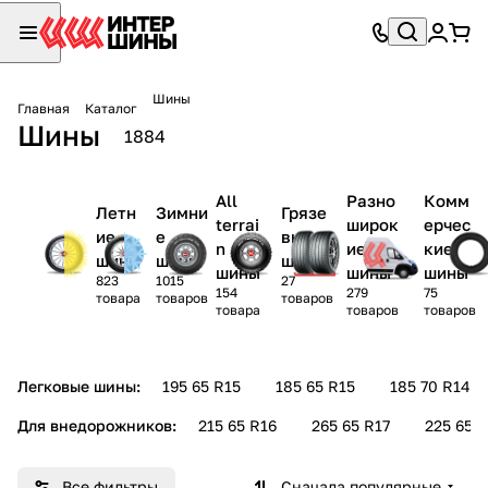
Шины
Главная
Каталог
Шины
1884
All
Разно
Комм
Летн
Зимни
Грязе
terrai
широк
ерчес
ие
е
вые
n
ие
кие
шины
шины
шины
шины
шины
шины
823
1015
27
154
279
75
товара
товаров
товаров
товара
товаров
товаров
Легковые шины:
195 65 R15
185 65 R15
185 70 R14
Для внедорожников:
215 65 R16
265 65 R17
225 65 R
Все фильтры
Сначала популярные