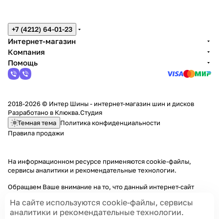
+7 (4212) 64-01-23
Интернет-магазин
Компания
Помощь
2018-2026 © Интер Шины - интернет-магазин шин и дисков
Разработано в
Клюква.Студия
Темная тема
Политика конфиденциальности
Правила продажи
На информационном ресурсе применяются
cookie-файлы,
сервисы аналитики и рекомендательные технологии
.
Обращаем Ваше внимание на то, что данный интернет-сайт
носит исключительно информационный характер и ни при каких
На сайте используются cookie-файлы, сервисы
условиях информационные материалы и цены, размещенные на
аналитики и рекомендательные технологии.
сайте, не являются публичной офертой, определяемой