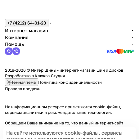
+7 (4212) 64-01-23
Интернет-магазин
Компания
Помощь
2018-2026 © Интер Шины - интернет-магазин шин и дисков
Разработано в
Клюква.Студия
Темная тема
Политика конфиденциальности
Правила продажи
На информационном ресурсе применяются
cookie-файлы,
сервисы аналитики и рекомендательные технологии
.
Обращаем Ваше внимание на то, что данный интернет-сайт
носит исключительно информационный характер и ни при каких
На сайте используются cookie-файлы, сервисы
условиях информационные материалы и цены, размещенные на